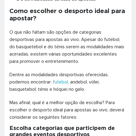
Como escolher o desporto ideal para
apostar?
O que não faltam são opções de categorias
desportivas para apostas ao vivo. Apesar do futebol,
do basquetebol e do ténis serem as modalidades mais
acirradas, existem várias oportunidades excelentes
para promover o entretenimento.
Dentre as modalidades desportivas oferecidas,
podemos encontrar:
futebol
, andebol, vólei,
basquetebol, ténis e hóquei no gelo.
Mas afinal, qual é a melhor opção de escolha? Para
escolher o desporto ideal para apostas ao vivo, deverá
considerar os seguintes fatores:
Escolha categorias que participem de
grandes eventos desportivos