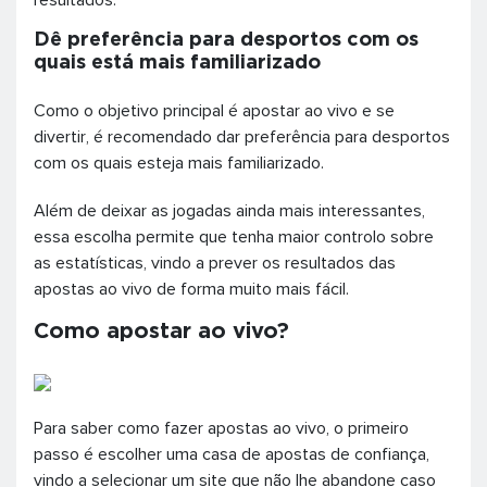
Dê preferência para desportos com os
quais está mais familiarizado
Como o objetivo principal é apostar ao vivo e se
divertir, é recomendado dar preferência para desportos
com os quais esteja mais familiarizado.
Além de deixar as jogadas ainda mais interessantes,
essa escolha permite que tenha maior controlo sobre
as estatísticas, vindo a prever os resultados das
apostas ao vivo de forma muito mais fácil.
Como apostar ao vivo?
Para saber como fazer apostas ao vivo, o primeiro
passo é escolher uma casa de apostas de confiança,
vindo a selecionar um site que não lhe abandone caso