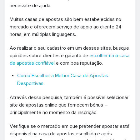
necessite de ajuda.
Muitas casas de apostas são bem estabelecidas no
mercado e oferecem serviço de apoio ao cliente 24
horas, em múltiplas linguagens.
Ao realizar o seu cadastro em um desses sites, busque
opiniões sobre clientes e garanta de
escolher uma casa
de apostas confiável
e com boa reputação.
Como Escolher a Melhor Casa de Apostas
Desportivas
Através dessa pesquisa, também é possível selecionar
site de apostas online que fornecem bónus –
principalmente no momento da inscrição.
Verifique se o mercado em que pretender apostar está
disponível na casa de apostas escolhida e após