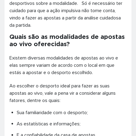
desportivos sobre a modalidade. Só é necessário ter
cuidado para que a ação impulsiva não tome conta,
vindo a fazer as apostas a partir da análise cuidadosa
da partida.
Quais são as modalidades de apostas
ao vivo oferecidas?
Existem diversas modalidades de apostas ao vivo e
elas sempre variam de acordo com o local em que
estás a apostar e o desporto escolhido.
Ao escolher o desporto ideal para fazer as suas
apostas ao vivo, vale a pena vir a considerar alguns
fatores, dentre os quais:
Sua familiaridade com o desporto;
As estatísticas e informações;
E a confiabilidade da casa de apostas.