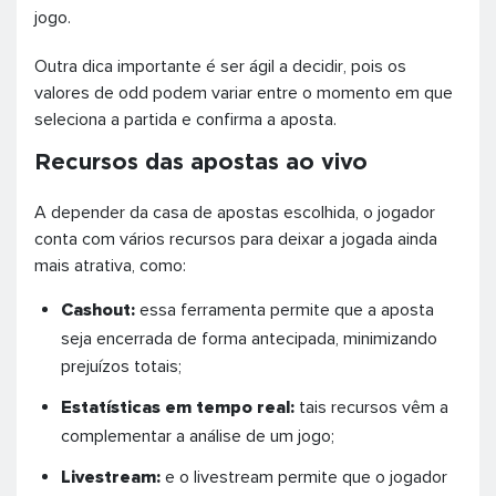
jogo.
Outra dica importante é ser ágil a decidir, pois os
valores de odd podem variar entre o momento em que
seleciona a partida e confirma a aposta.
Recursos das apostas ao vivo
A depender da casa de apostas escolhida, o jogador
conta com vários recursos para deixar a jogada ainda
mais atrativa, como:
Cashout:
essa ferramenta permite que a aposta
seja encerrada de forma antecipada, minimizando
prejuízos totais;
Estatísticas em tempo real:
tais recursos vêm a
complementar a análise de um jogo;
Livestream:
e o livestream permite que o jogador