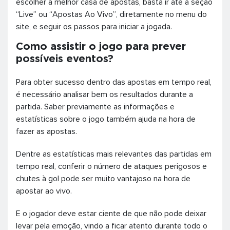
escolher a melhor casa de apostas, basta ir até à seção
“Live” ou “Apostas Ao Vivo”, diretamente no menu do
site, e seguir os passos para iniciar a jogada.
Como assistir o jogo para prever
possíveis eventos?
Para obter sucesso dentro das apostas em tempo real,
é necessário analisar bem os resultados durante a
partida. Saber previamente as informações e
estatísticas sobre o jogo também ajuda na hora de
fazer as apostas.
Dentre as estatísticas mais relevantes das partidas em
tempo real, conferir o número de ataques perigosos e
chutes à gol pode ser muito vantajoso na hora de
apostar ao vivo.
E o jogador deve estar ciente de que não pode deixar
levar pela emoção, vindo a ficar atento durante todo o