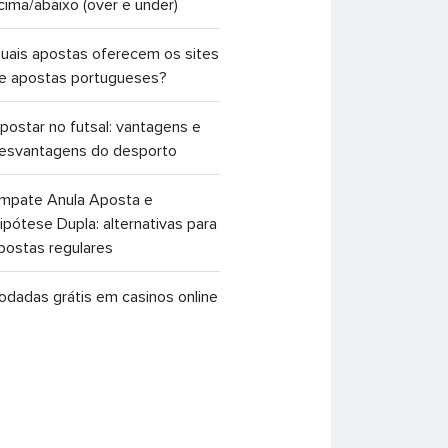
cima/abaixo (over e under)
uais apostas oferecem os sites
e apostas portugueses?
postar no futsal: vantagens e
esvantagens do desporto
mpate Anula Aposta e
ipótese Dupla: alternativas para
postas regulares
odadas grátis em casinos online