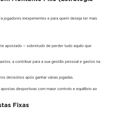
ara jogadores inexperientes e para quem deseja ter mais
te apostado – sobretudo de perder tudo aquilo que
astos, a contribuir para a sua gestão pessoal e gastos na
rros decisórios após ganhar várias jogadas.
as apostas desportivas com maior controlo e equilíbrio ao
tas Fixas