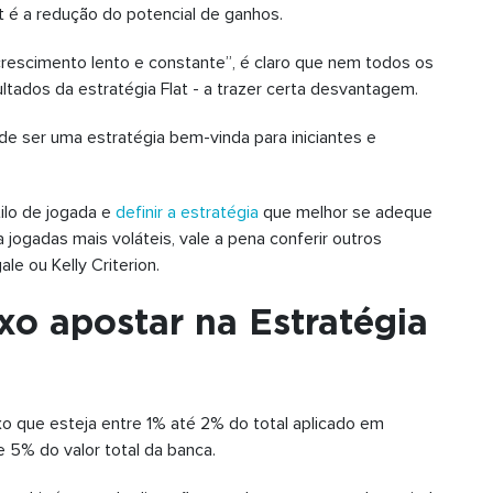
 é a redução do potencial de ganhos.
escimento lento e constante”, é claro que nem todos os
tados da estratégia Flat - a trazer certa desvantagem.
e ser uma estratégia bem-vinda para iniciantes e
tilo de jogada e
definir a estratégia
que melhor se adeque
 jogadas mais voláteis, vale a pena conferir outros
le ou Kelly Criterion.
xo apostar na Estratégia
 que esteja entre 1% até 2% do total aplicado em
 5% do valor total da banca.